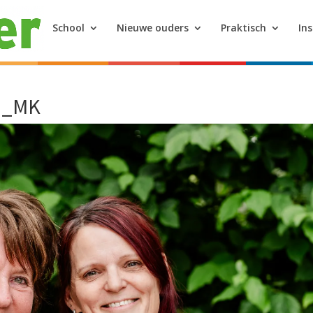
School
Nieuwe ouders
Praktisch
In
7_MK