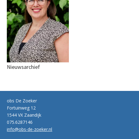
Nieuwsarchief
obs De Zoeker
Fortuinweg 12
1544 VX Zaandijk
075.6287146
info@obs-de-zoeker.nl