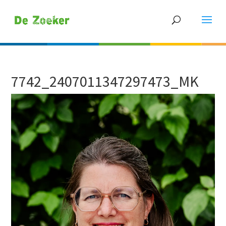
7742_2407011347297473_MK