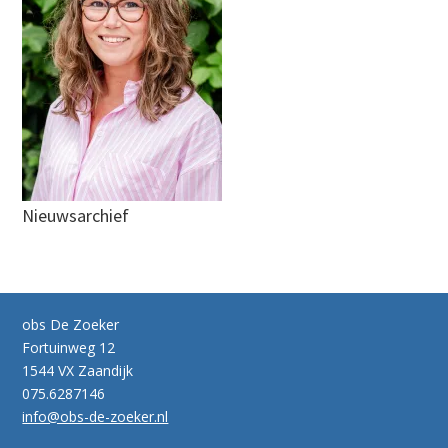
Nieuwsarchief
obs De Zoeker
Fortuinweg 12
1544 VX Zaandijk
075.6287146
info@obs-de-zoeker.nl