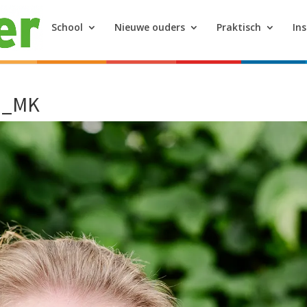
School
Nieuwe ouders
Praktisch
In
2_MK