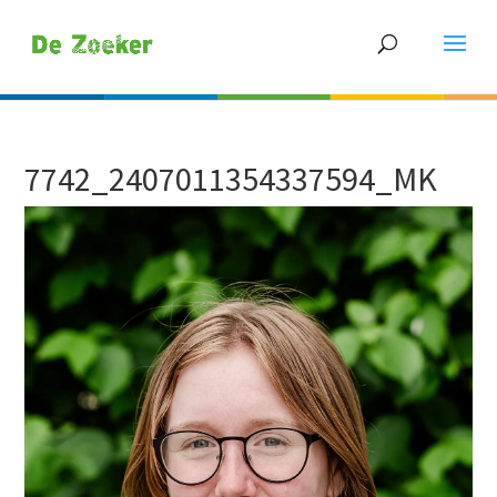
7742_2407011354337594_MK