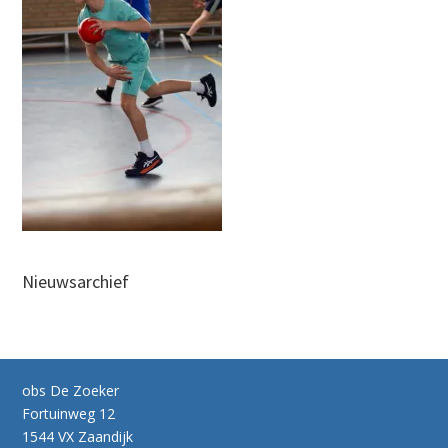
Nieuwsarchief
obs De Zoeker
Fortuinweg 12
1544 VX Zaandijk